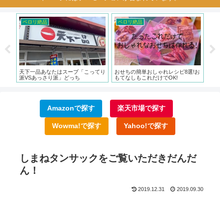
ペロリ絶品
ペロリ絶品
ペ
」の
天下一品あなたはスープ「こってり
おせちの簡単おしゃれレシピ8選!お
す
派VSあっさり派」どっち
もてなしもこれだけでOK!
さ
Amazonで探す
楽天市場で探す
Wowma!で探す
Yahoo!で探す
しまねタンサックをご覧いただきだんだ
ん！
2019.12.31
2019.09.30