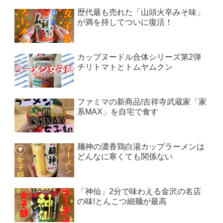
歴代最も売れた「山頭火辛みそ味」
が満を持してついに復活！
カップヌードル合体シリーズ第2弾
チリトマトとトムヤムクン
ファミマの新商品!吉祥寺武蔵家「家
系MAX」を自宅で食す
麺神の濃香鶏白湯カップラーメンは
どんなに寒くても関係ない
「神仙」2分で味わえる金沢の名店
の味!とんこつ細麺が最高