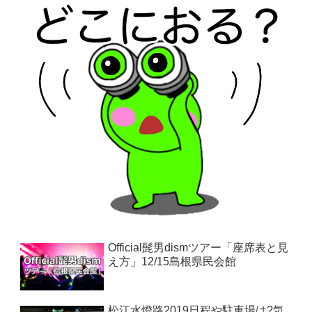
Official髭男dismツアー「座席表と見
え方」12/15島根県民会館
松江水燈路2019日程や駐車場は?気