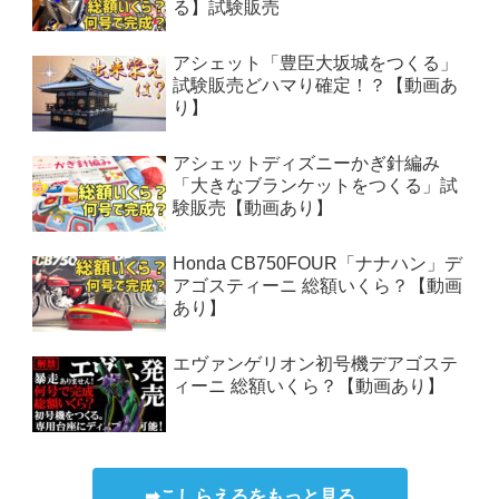
る】試験販売
アシェット「豊臣大坂城をつくる」
試験販売どハマり確定！？【動画あ
り】
アシェットディズニーかぎ針編み
「大きなブランケットをつくる」試
験販売【動画あり】
Honda CB750FOUR「ナナハン」デ
アゴスティーニ 総額いくら？【動画
あり】
エヴァンゲリオン初号機デアゴステ
ィーニ 総額いくら？【動画あり】
➡こしらえるをもっと見る