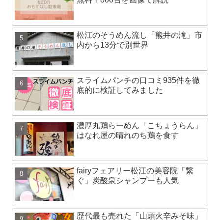
松江のそうめん流し「熊井の滝」市
内から13分で別世界
スライムパンチの口コミ935件を徹
底的に検証してみました
濃厚丸鶏らーめん「こちょうらん」
はなれ屋の晴れのち鶏を食す
fairyフェアリー松江の美容院「繋
ぐ」炭酸泉シャンプーも人気
歴代最も売れた「山頭火辛みそ味」