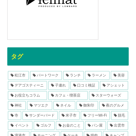
タグ
松江市
パートワーク
ランチ
ラーメン
美容
デアゴスティーニ
子連れ
口コミ検証
アシェット
お役立ちコラム
カフェ・喫茶店
スターウォーズ
神社
マツエク
ネイル
御朱印
夜のグルメ
寺
サンダーバード
米子市
フリーWi-Fi
脱毛
イベント
ゴルフ
お金のこと
パン屋
出雲市
境港市
モーニング
ケーキ
焼肉
キャンプ