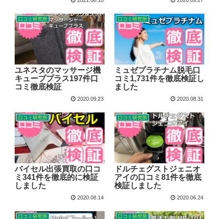
2021.08.10
2020.09.27
口コミ研究所
口コミ研究所
ユネスタのマッサージ機
ミュゼプラチナム脱毛口
キューブプラス197件口
コミ1,731件を徹底検証し
コミ徹底検証
ました
2020.09.23
2020.08.31
口コミ研究所
口コミ研究所
バイセル出張買取の口コ
ドルチェグストジェニオ
ミ341件を徹底的に検証
アイの口コミ81件を徹底
しました
検証しました
2020.08.14
2020.06.24
口コミ研究所
口コミ研究所