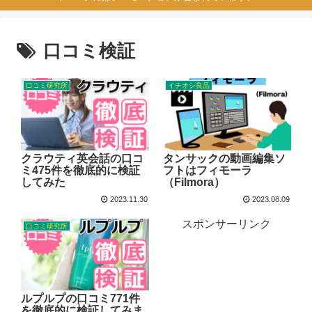
口コミ検証
口コミ研究所
イチオシ良品
クラウティ英会話の口コ
タンサックの動画編集ソ
ミ475件を徹底的に検証
フトはフィモーラ
してみた
（Filmora）
2023.11.30
2023.08.09
スポンサーリンク
口コミ研究所
ルプルプの口コミ771件
を徹底的に検証してみま