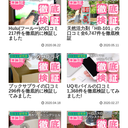
Hulu(フールー)の口コミ
天然活力剤「HB-101」の
217件を徹底的に検証し
口コミ全6,747件を徹底検
ました
証
2020.06.22
2020.05.11
口コミ研究所
口コミ研究所
ブックサプライの口コミ
UQモバイルの口コミ
296件を徹底的に検証し
1,368件を徹底検証してみ
てみました
ました!
2020.04.18
2020.02.27
口コミ研究所
口コミ研究所