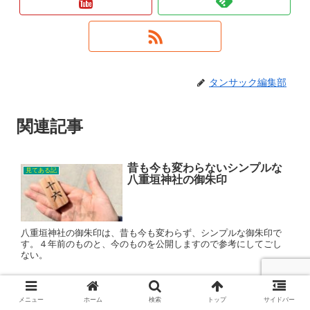
タンサック編集部
関連記事
昔も今も変わらないシンプルな
見てある記
八重垣神社の御朱印
八重垣神社の御朱印は、昔も今も変わらず、シンプルな御朱印で
す。４年前のものと、今のものを公開しますので参考にしてごし
ない。
島根県松江市のガンダムマンホ
見てある記
メニュー
ホーム
検索
トップ
サイドバー
ールの場所はどこ！？【見つけ