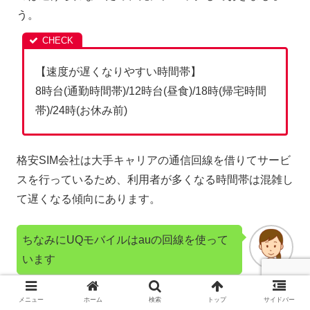
う。
【速度が遅くなりやすい時間帯】
8時台(通勤時間帯)/12時台(昼食)/18時(帰宅時間
帯)/24時(お休み前)
格安SIM会社は大手キャリアの通信回線を借りてサービ
スを行っているため、利用者が多くなる時間帯は混雑し
て遅くなる傾向にあります。
ちなみにUQモバイルはauの回線を使って
います
車をイメージするとわかりやすいです。
メニュー
ホーム
検索
トップ
サイドバー