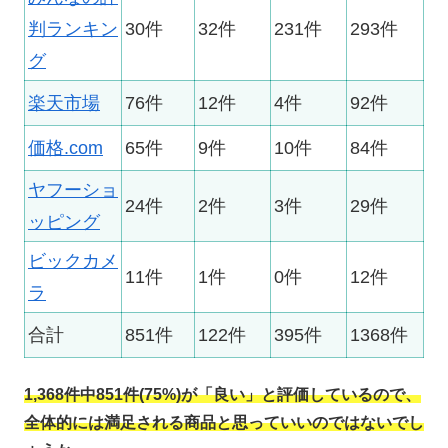
判ランキン
30件
32件
231件
293件
グ
楽天市場
76件
12件
4件
92件
価格.com
65件
9件
10件
84件
ヤフーショ
24件
2件
3件
29件
ッピング
ビックカメ
11件
1件
0件
12件
ラ
合計
851件
122件
395件
1368件
1,368件中851件(75%)が「良い」と評価しているので、
全体的には満足される商品と思っていいのではないでし