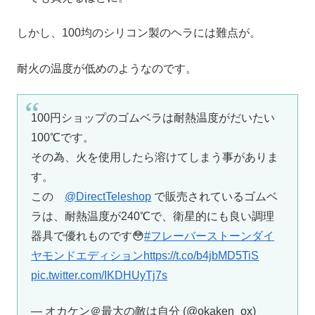
しかし、100均のシリコン製のヘラには難点が。
耐火の温度が低めのようなのです。
100円ショップのゴムベラは耐熱温度がだいたい
100℃です。
その為、火を使用したら溶けてしまう事がありま
す。
この
@DirectTeleshop
で販売されているゴムベ
ラは、耐熱温度が240℃で、衛星的にも良い調理
器具で優れものです😳
#フレーバーストーンダイ
ヤモンドエディション
https://t.co/b4jbMD5TiS
pic.twitter.com/IKDHUyTj7s
— オカケン＠最大の敵は自分 (@okaken_ox)