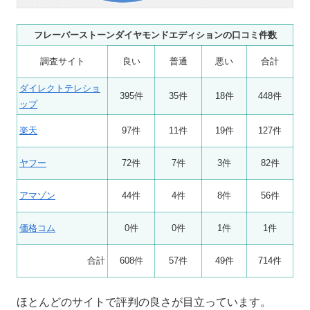
フレーバーストーンダイヤモンドエディションの口コミ件数
調査サイト
良い
普通
悪い
合計
ダイレクトテレショ
395件
35件
18件
448件
ップ
楽天
97件
11件
19件
127件
ヤフー
72件
7件
3件
82件
アマゾン
44件
4件
8件
56件
価格コム
0件
0件
1件
1件
合計
608件
57件
49件
714件
ほとんどのサイトで評判の良さが目立っています。