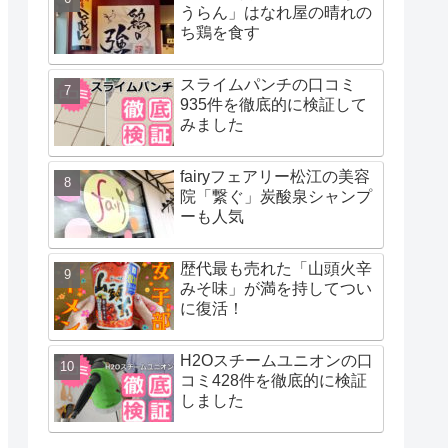
うらん」はなれ屋の晴れの
ち鶏を食す
スライムパンチの口コミ
935件を徹底的に検証して
みました
fairyフェアリー松江の美容
院「繋ぐ」炭酸泉シャンプ
ーも人気
歴代最も売れた「山頭火辛
みそ味」が満を持してつい
に復活！
H2Oスチームユニオンの口
コミ428件を徹底的に検証
しました