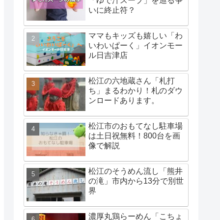
「ゆで汁スープ」を巡る争
いに終止符？
ママもキッズも嬉しい「わ
いわいぱーく」イオンモー
ル日吉津店
松江の六地蔵さん「札打
ち」まるわかり！札のダウ
ンロードあります。
松江市のおもてなし駐車場
は土日祝無料！800台を画
像で解説
松江のそうめん流し「熊井
の滝」市内から13分で別世
界
濃厚丸鶏らーめん「こちょ