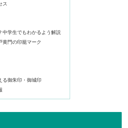
セス
？中学生でもわかるよう解説
戸黄門の印籠マーク
える御朱印・御城印
報