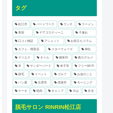
タグ
松江市
パートワーク
ランチ
ラーメン
美容
デアゴスティーニ
子連れ
口コミ検証
アシェット
お役立ちコラム
カフェ・喫茶店
スターウォーズ
神社
マツエク
ネイル
御朱印
夜のグルメ
寺
サンダーバード
米子市
フリーWi-Fi
脱毛
イベント
ゴルフ
お金のこと
パン屋
出雲市
境港市
モーニング
ケーキ
焼肉
キャンプ
大山
弁当
脱毛サロン RINRIN松江店