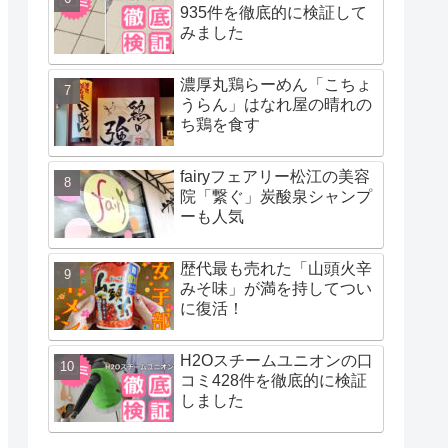
935件を徹底的に検証して
みました
濃厚丸鶏らーめん「こちょ
うらん」はなれ屋の晴れの
ち鶏を食す
fairyフェアリー松江の美容
院「繋ぐ」炭酸泉シャンプ
ーも人気
歴代最も売れた「山頭火辛
みそ味」が満を持してつい
に復活！
H2Oスチームユニオンの口
コミ428件を徹底的に検証
しました