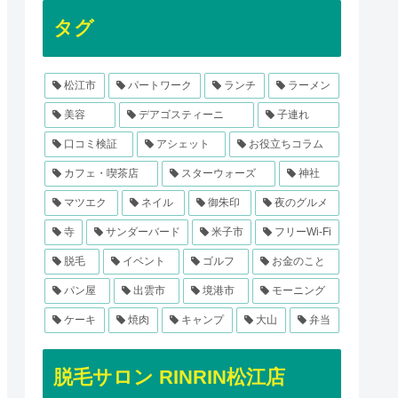
タグ
松江市
パートワーク
ランチ
ラーメン
美容
デアゴスティーニ
子連れ
口コミ検証
アシェット
お役立ちコラム
カフェ・喫茶店
スターウォーズ
神社
マツエク
ネイル
御朱印
夜のグルメ
寺
サンダーバード
米子市
フリーWi-Fi
脱毛
イベント
ゴルフ
お金のこと
パン屋
出雲市
境港市
モーニング
ケーキ
焼肉
キャンプ
大山
弁当
脱毛サロン RINRIN松江店