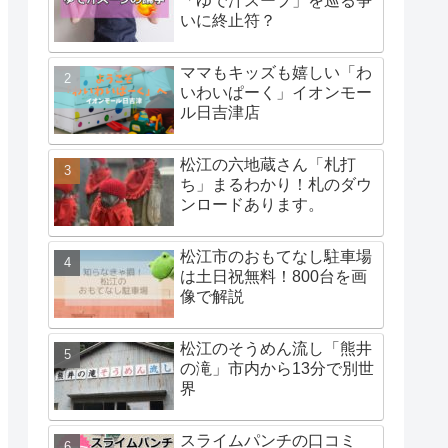
「ゆで汁スープ」を巡る争
いに終止符？
ママもキッズも嬉しい「わ
いわいぱーく」イオンモー
ル日吉津店
松江の六地蔵さん「札打
ち」まるわかり！札のダウ
ンロードあります。
松江市のおもてなし駐車場
は土日祝無料！800台を画
像で解説
松江のそうめん流し「熊井
の滝」市内から13分で別世
界
スライムパンチの口コミ