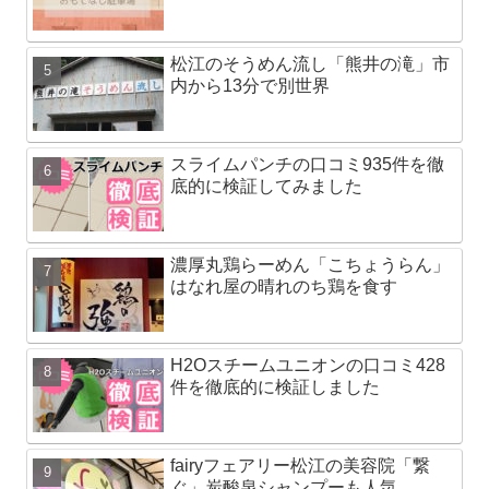
松江のそうめん流し「熊井の滝」市
内から13分で別世界
スライムパンチの口コミ935件を徹
底的に検証してみました
濃厚丸鶏らーめん「こちょうらん」
はなれ屋の晴れのち鶏を食す
H2Oスチームユニオンの口コミ428
件を徹底的に検証しました
fairyフェアリー松江の美容院「繋
ぐ」炭酸泉シャンプーも人気