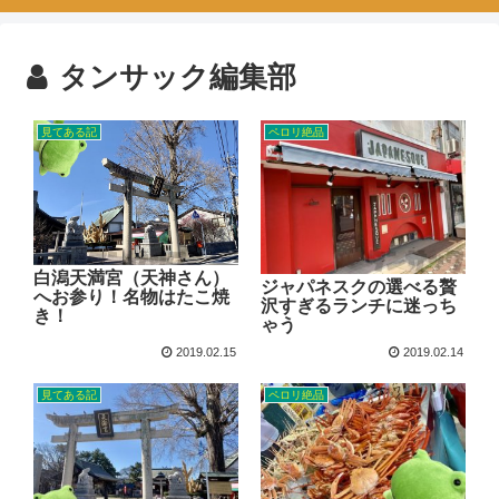
タンサック編集部
見てある記
ペロリ絶品
白潟天満宮（天神さん）
ジャパネスクの選べる贅
へお参り！名物はたこ焼
沢すぎるランチに迷っち
き！
ゃう
2019.02.15
2019.02.14
見てある記
ペロリ絶品