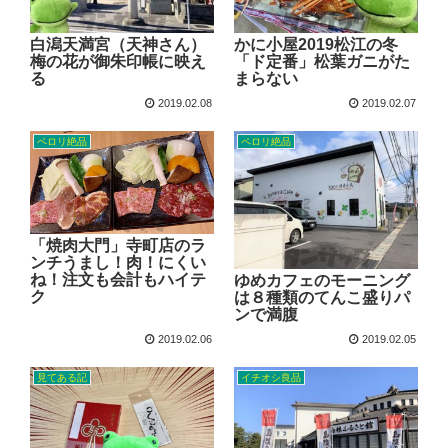
白潟天満宮（天神さん）
かに小屋2019松江の冬
梅の花が御朱印帳に映え
「ド定番」松葉ガニがた
る
まらない
2019.02.08
2019.02.07
ペロリ絶品
ペロリ絶品
「焼肉大門」寺町店のラ
ンチうまし！肉！にくい
ね！注文も会計もハイテ
ゆめカフェのモーニング
ク
は８種類のてんこ盛りパ
ンで満腹
2019.02.06
2019.02.05
見てある記
イチオシ良品