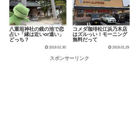
八重垣神社の鏡の池で恋
コメダ珈琲松江浜乃木店
占い「縁は近いor遠い」
はズルっい！モーニング
どっち？
無料だって
2019.01.30
2019.01.29
スポンサーリンク