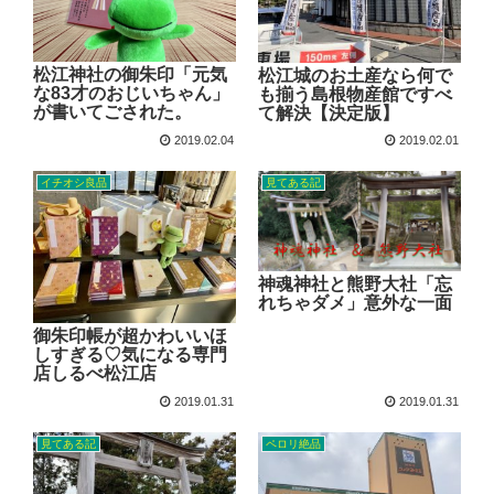
松江神社の御朱印「元気
松江城のお土産なら何で
な83才のおじいちゃん」
も揃う島根物産館ですべ
が書いてごされた。
て解決【決定版】
2019.02.04
2019.02.01
イチオシ良品
見てある記
神魂神社と熊野大社「忘
れちゃダメ」意外な一面
御朱印帳が超かわいいほ
しすぎる♡気になる専門
店しるべ松江店
2019.01.31
2019.01.31
見てある記
ペロリ絶品