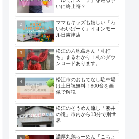
「ゆで汁スープ」を巡る争
いに終止符？
ママもキッズも嬉しい「わ
いわいぱーく」イオンモー
ル日吉津店
松江の六地蔵さん「札打
ち」まるわかり！札のダウ
ンロードあります。
松江市のおもてなし駐車場
は土日祝無料！800台を画
像で解説
松江のそうめん流し「熊井
の滝」市内から13分で別世
界
濃厚丸鶏らーめん「こちょ