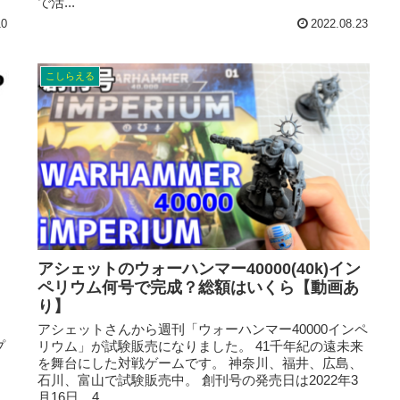
で活...
10
2022.08.23
こしらえる
アシェットのウォーハンマー40000(40k)イン
ペリウム何号で完成？総額はいくら【動画あ
り】
アシェットさんから週刊「ウォーハンマー40000インペ
プ
リウム」が試験販売になりました。 41千年紀の遠未来
を舞台にした対戦ゲームです。 神奈川、福井、広島、
ょ
石川、富山で試験販売中。 創刊号の発売日は2022年3
月16日 4...