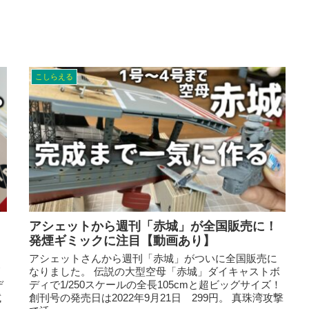
こしらえる
アシェットから週刊「赤城」が全国販売に！
発煙ギミックに注目【動画あり】
アシェットさんから週刊「赤城」がついに全国販売に
リ
なりました。 伝説の大型空母「赤城」ダイキャストボ
デ
ディで1/250スケールの全長105cmと超ビッグサイズ！
試
創刊号の発売日は2022年9月21日 299円。 真珠湾攻撃