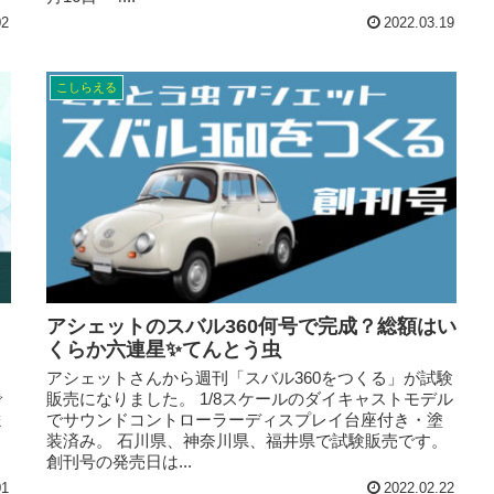
02
2022.03.19
こしらえる
アシェットのスバル360何号で完成？総額はい
くらか六連星✨てんとう虫
アシェットさんから週刊「スバル360をつくる」が試験
で
販売になりました。 1/8スケールのダイキャストモデル
ま
でサウンドコントローラーディスプレイ台座付き・塗
）
装済み。 石川県、神奈川県、福井県で試験販売です。
創刊号の発売日は...
01
2022.02.22