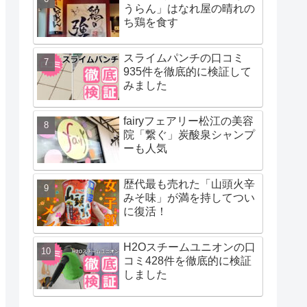
うらん」はなれ屋の晴れの
ち鶏を食す
スライムパンチの口コミ
935件を徹底的に検証して
みました
fairyフェアリー松江の美容
院「繋ぐ」炭酸泉シャンプ
ーも人気
歴代最も売れた「山頭火辛
みそ味」が満を持してつい
に復活！
H2Oスチームユニオンの口
コミ428件を徹底的に検証
しました