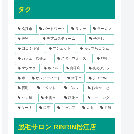
タグ
松江市
パートワーク
ランチ
ラーメン
美容
デアゴスティーニ
子連れ
口コミ検証
アシェット
お役立ちコラム
カフェ・喫茶店
スターウォーズ
神社
マツエク
ネイル
御朱印
夜のグルメ
寺
サンダーバード
米子市
フリーWi-Fi
脱毛
イベント
ゴルフ
お金のこと
パン屋
出雲市
境港市
モーニング
ケーキ
焼肉
キャンプ
大山
弁当
脱毛サロン RINRIN松江店