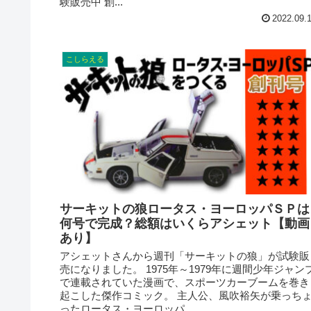
験販売中 創...
2022.09.
こしらえる
サーキットの狼ロータス・ヨーロッパＳＰは
何号で完成？総額はいくらアシェット【動画
あり】
アシェットさんから週刊「サーキットの狼」が試験販
売になりました。 1975年～1979年に週間少年ジャン
で連載されていた漫画で、スポーツカーブームを巻き
起こした傑作コミック。 主人公、風吹裕矢が乗っち
ったロータス・ヨーロッパ...