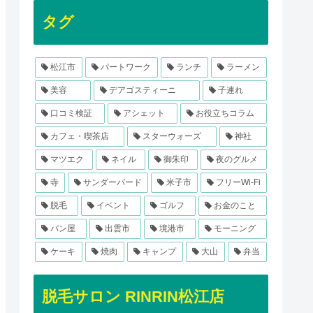
タグ
松江市
パートワーク
ランチ
ラーメン
美容
デアゴスティーニ
子連れ
口コミ検証
アシェット
お役立ちコラム
カフェ・喫茶店
スターウォーズ
神社
マツエク
ネイル
御朱印
夜のグルメ
寺
サンダーバード
米子市
フリーWi-Fi
脱毛
イベント
ゴルフ
お金のこと
パン屋
出雲市
境港市
モーニング
ケーキ
焼肉
キャンプ
大山
弁当
脱毛サロン RINRIN松江店