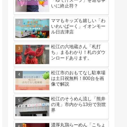
「ゆで汁スープ」を巡る争
いに終止符？
ママもキッズも嬉しい「わ
いわいぱーく」イオンモー
ル日吉津店
松江の六地蔵さん「札打
ち」まるわかり！札のダウ
ンロードあります。
松江市のおもてなし駐車場
は土日祝無料！800台を画
像で解説
松江のそうめん流し「熊井
の滝」市内から13分で別世
界
濃厚丸鶏らーめん「こちょ