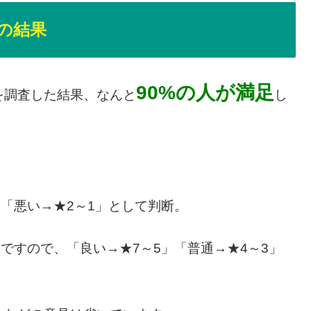
の結果
90%の人が満足
を調査した結果、なんと
し
」「悪い→★2～1」として判断。
ですので、「良い→★7～5」「普通→★4～3」
。