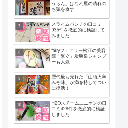
うらん」はなれ屋の晴れの
ち鶏を食す
スライムパンチの口コミ
935件を徹底的に検証して
みました
fairyフェアリー松江の美容
院「繋ぐ」炭酸泉シャンプ
ーも人気
歴代最も売れた「山頭火辛
みそ味」が満を持してつい
に復活！
H2Oスチームユニオンの口
コミ428件を徹底的に検証
しました