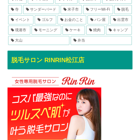
寺
サンダーバード
米子市
フリーWi-Fi
脱毛
イベント
ゴルフ
お金のこと
パン屋
出雲市
境港市
モーニング
ケーキ
焼肉
キャンプ
大山
弁当
脱毛サロン RINRIN松江店