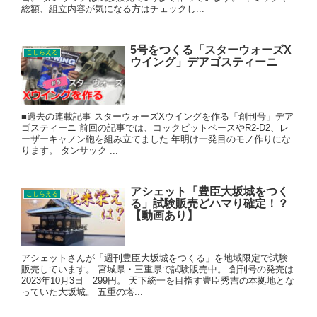
総額、組立内容が気になる方はチェックし...
5号をつくる「スターウォーズX
こしらえる
ウイング」デアゴスティーニ
■過去の連載記事 スターウォーズXウイングを作る「創刊号」デア
ゴスティーニ 前回の記事では、コックピットベースやR2-D2、レ
ーザーキャノン砲を組み立てました 年明け一発目のモノ作りにな
ります。 タンサック ...
アシェット「豊臣大坂城をつく
こしらえる
る」試験販売どハマり確定！？
【動画あり】
アシェットさんが「週刊豊臣大坂城をつくる」を地域限定で試験
販売しています。 宮城県・三重県で試験販売中。 創刊号の発売は
2023年10月3日 299円。 天下統一を目指す豊臣秀吉の本拠地とな
っていた大坂城。 五重の塔...