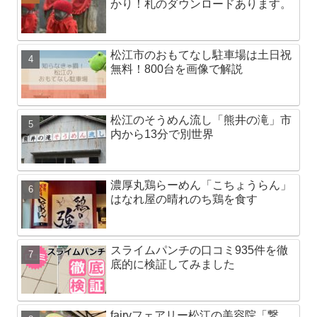
かり！札のダウンロードあります。
松江市のおもてなし駐車場は土日祝
無料！800台を画像で解説
松江のそうめん流し「熊井の滝」市
内から13分で別世界
濃厚丸鶏らーめん「こちょうらん」
はなれ屋の晴れのち鶏を食す
スライムパンチの口コミ935件を徹
底的に検証してみました
fairyフェアリー松江の美容院「繋