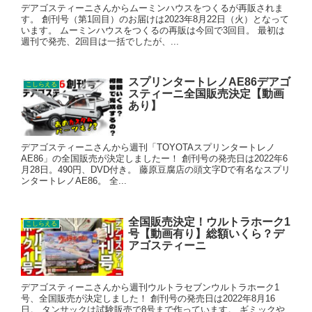
デアゴスティーニさんからムーミンハウスをつくるが再販されま
す。 創刊号（第1回目）のお届けは2023年8月22日（火）となって
います。 ムーミンハウスをつくるの再販は今回で3回目。 最初は
週刊で発売、2回目は一括でしたが、...
スプリンタートレノAE86デアゴ
こしらえる
スティーニ全国販売決定【動画
あり】
デアゴスティーニさんから週刊「TOYOTAスプリンタートレノ
AE86」の全国販売が決定しましたー！ 創刊号の発売日は2022年6
月28日。490円、DVD付き。 藤原豆腐店の頭文字Dで有名なスプリ
ンタートレノAE86。 全...
全国販売決定！ウルトラホーク1
こしらえる
号【動画有り】総額いくら？デ
アゴスティーニ
デアゴスティーニさんから週刊ウルトラセブンウルトラホーク1
号、全国販売が決定しました！ 創刊号の発売日は2022年8月16
日。 タンサックは試験販売で8号まで作っています。 ギミックや