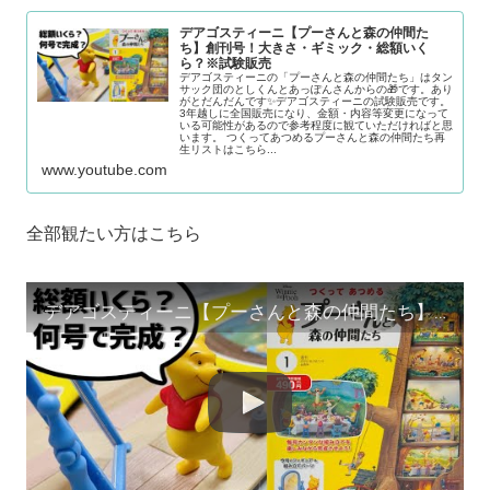
デアゴスティーニ【プーさんと森の仲間た
ち】創刊号！大きさ・ギミック・総額いく
ら？※試験販売
デアゴスティーニの「プーさんと森の仲間たち」はタン
サック団のとしくんとあっぽんさんからの🎁です。あり
がとだんだんです✨デアゴスティーニの試験販売です。
3年越しに全国販売になり、金額・内容等変更になって
いる可能性があるので参考程度に観ていただければと思
います。 つくってあつめるプーさんと森の仲間たち再
生リストはこちら...
www.youtube.com
全部観たい方はこちら
デアゴスティーニ【プーさんと森の仲間たち】創刊号！大きさ・ギミック・総額いくら？