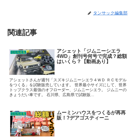
タンサック編集部
関連記事
アシェット「ジムニーシエラ
こしらえる
4WD」創刊号何号で完成？総額
はいくら？【動画あり】
アシェットさんが週刊「スズキジムニーシエラ４ＷＤ ＲＣモデル
をつくる」を試験販売しています。 世界最小サイズにして、世界
トップクラス最強のオフローダー、ジムニーシエラ。 ジムニーの
きょうだい車です。 石川県、広島県で試験販...
ムーミンハウスをつくるが再再
こしらえる
販！?デアゴスティーニ