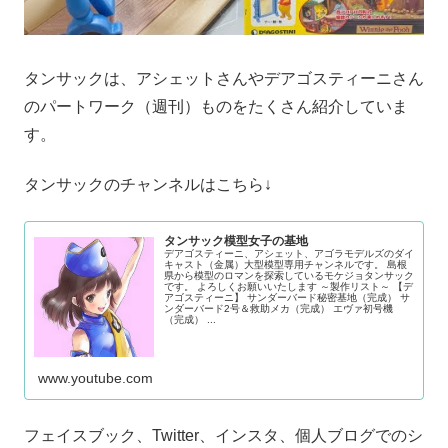
タンサックは、アシェットさんやデアゴスティーニさん
のパートワーク（週刊）ものをたくさん紹介していま
す。
タンサックのチャンネルはこちら↓
タンサック模型女子の基地
デアゴスティーニ、アシェット、アゴラモデルズのダイ
キャスト（金属）大型模型専用チャンネルです。 島根
県から模型のロマンを探索しているモケジョタンサック
です。 よろしくお願いいたします ～製作リスト～ 【デ
アゴスティーニ】 サンダーバード秘密基地（完成） サ
ンダーバード2号＆救助メカ（完成） エヴァ初号機
（完成） ...
www.youtube.com
フェイスブック、Twitter、インスタ、個人ブログでのシ